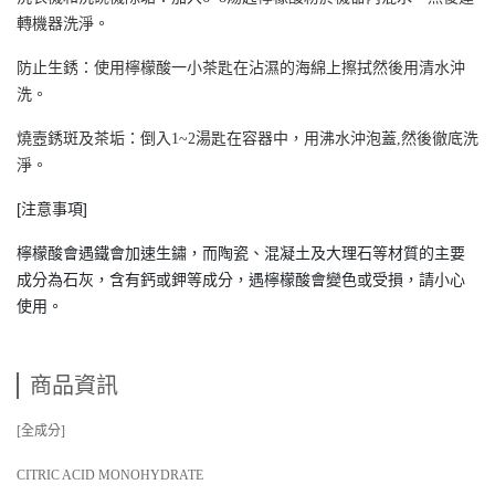
轉機器洗淨。
防止生銹：使用檸檬酸一小茶匙在沾濕的海綿上擦拭然後用清水沖
洗。
燒壼銹斑及茶垢：倒入1~2湯匙在容器中，用沸水沖泡蓋,然後徹底洗
淨。
[注意事項]
檸檬酸會遇鐵會加速生鏽，而陶瓷、混凝土及大理石等材質的主要
成分為石灰，含有鈣或鉀等成分，遇檸檬酸會變色或受損，請小心
使用。
商品資訊
[全成分]
CITRIC ACID MONOHYDRATE