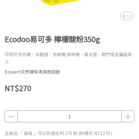
1
/
1
Ecodoo易可多 檸檬酸粉350g
可用於洗衣機、水龍頭、洗碗機,咖啡機、電水壼、閥門等金屬器具
上
Ecocert天然環保清潔劑認證
NT$270
此商品 「 最高 」可以折抵紅利
270
點 (約等於
NT$270
)