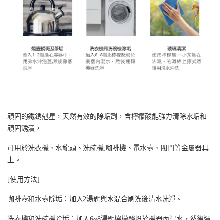
頑固的鐵銹剋星，天然有效的除垢劑，含檸檬酸能強力清除水垢和
頑固銹漬，
可用於洗衣機、水龍頭、洗碗機,咖啡機、電水壼、閥門等金屬器具
上。
[使用方法]
咖啡壼和水壼除垢：加入2湯匙與水混合刷洗後清水洗淨。
洗衣機和洗碗機除垢：加入6~8湯匙檸檬酸粉於機器內混水，然後運