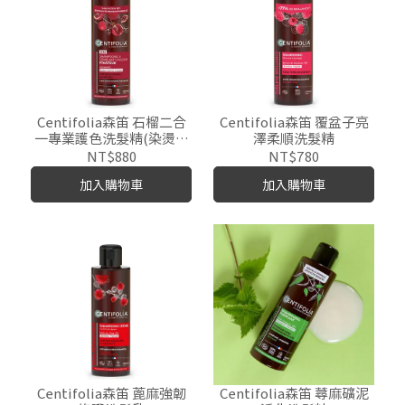
Centifolia森笛 石榴二合
Centifolia森笛 覆盆子亮
一專業護色洗髮精(染燙受
澤柔順洗髮精
損髮適用)
NT$880
NT$780
加入購物車
加入購物車
Centifolia森笛 蓖麻強韌
Centifolia森笛 蕁麻礦泥