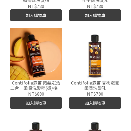
盈蓬鬆洗髮精
化平衡洗髮乳
NT$780
NT$780
加入購物車
加入購物車
Centifolia森笛 捲髮賦活
Centifolia森笛 杏桃滋養
二合一柔順洗髮精(燙/捲髮
柔潤洗髮乳
適用)
NT$880
NT$780
加入購物車
加入購物車