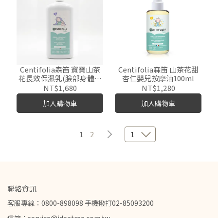
Centifolia森笛 寶寶山茶
Centifolia森笛 山茶花甜
花長效保濕乳(臉部身體適
杏仁嬰兒按摩油100ml
用)485ml
NT$1,680
NT$1,280
加入購物車
加入購物車
1
2
1
聯絡資訊
客服專線：0800-898098 手機撥打02-85093200