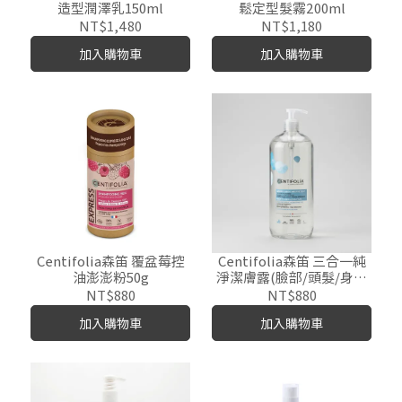
造型潤澤乳150ml
鬆定型髮霧200ml
NT$1,480
NT$1,180
加入購物車
加入購物車
Centifolia森笛 覆盆莓控
Centifolia森笛 三合一純
油澎澎粉50g
淨潔膚露(臉部/頭髮/身體
皆適用)
NT$880
NT$880
加入購物車
加入購物車