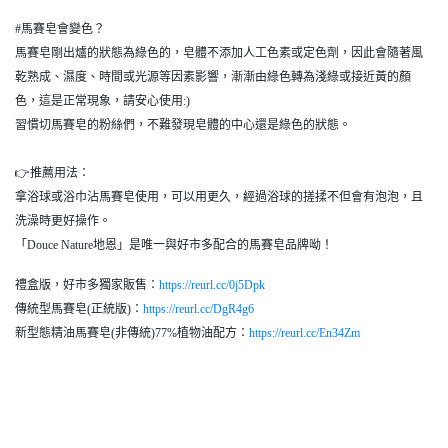
#馬賽皂會變色？
馬賽皂剛出爐的狀態為綠色的，皂體不添加人工色素或定色劑，因此會隨著風
乾熟成、濕度、時間或光源等因素影響，漸漸由綠色轉為淺綠或接近黃的顏
色，這是正常現象，請安心使用:)
習慣切馬賽皂的粉絲們，不難發現皂體的中心還是綠色的狀態。
⁠👉推薦用法：
拿浴球或浴巾沾馬賽皂使用，可以用更久，經過浴球的搓揉不但會有泡泡，且
洗澡時更好操作。
「Douce Nature地恩」是唯一與好市多配合的馬賽皂品牌呦！
禮盒版，好市多獨家販售：
https://reurl.cc/0j5Dpk
傳統型馬賽皂(正統版)：
https://reurl.cc/DgR4g6
新型態精油馬賽皂(非傳統)77%植物油配方：
https://reurl.cc/En34Zm