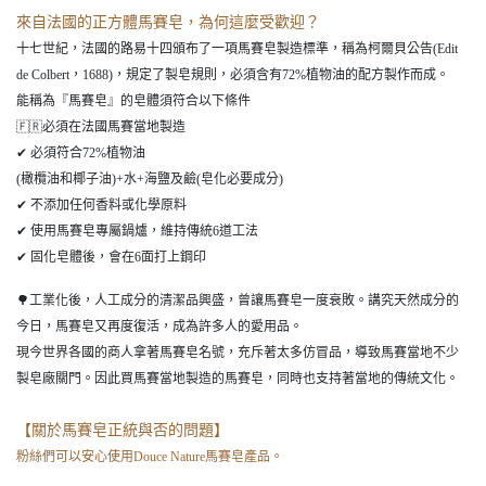
來自法國的正方體馬賽皂，為何這麼受歡迎？
十七世紀，法國的路易十四頒布了一項馬賽皂製造標準，稱為柯爾貝公告(Edit
de Colbert，1688)，規定了製皂規則，必須含有72%植物油的配方製作而成。
能稱為『馬賽皂』的皂體須符合以下條件
⁠🇫🇷必須在法國馬賽當地製造
⁠✔ 必須符合72%植物油
(橄欖油和椰子油)+水+海鹽及
鹼(皂化必要成分)
⁠✔ 不添加任何香料或化學原料
⁠✔ 使用馬賽皂專屬鍋爐，維持傳統6道工法
⁠✔ 固化皂體後，會在6面打上鋼印
⁠🌳工業化後，人工成分的清潔品興盛，曾讓馬賽皂一度衰敗。講究天然成分的
今日，馬賽皂又再度復活，成為許多人的愛用品。
現今世界各國的商人拿著馬賽皂名號，充斥著太多仿冒品，導致馬賽當地不少
製皂廠關門。因此買馬賽當地製造的馬賽皂，同時也支持著當地的傳統文化。
【關於馬賽皂正統與否的問題】
粉絲們可以安心使用Douce Nature馬賽皂產品。