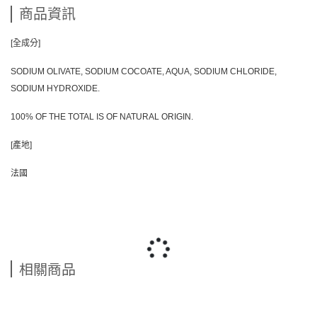
商品資訊
[全成分]
SODIUM OLIVATE, SODIUM COCOATE, AQUA, SODIUM CHLORIDE,
SODIUM HYDROXIDE.
100% OF THE TOTAL IS OF NATURAL ORIGIN.
[產地]
法國
相關商品