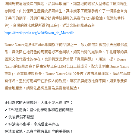
法國馬賽皂這幾年的興起，品牌琳琅滿目，讓當地的幾家大型傳產工廠面臨生
存問題，由於僅靠生產傳統品項維生，其中幾家工廠聯手創立了一個協會並有
了共同的鋼印，其鋼印用於辨識傳統製程的馬賽皂(72%植物油，無添加香料
等)，台灣的說法就是所謂的[正宗]。詳法文版的維基百科
https://fr.wikipedia.org/wiki/Savon_de_Marseille
Douce Nature是法國Ekibio集團旗下的品牌之一，致力於設計與提供天然環保產
品，具法國在地特色的馬賽皂必不會獨缺，如同台灣的鳳梨酥、牛扎糖等的具
國家文化代表性的存在，也無特定品牌才是『真鳳梨酥』。順道一提，Douce
Nature的傳統馬賽皂是由當地正宗工廠代工(正統成分，配方比例由Douce Nature
設計)，尊重傳統製程外，Douce Nature公司另外做了皮膚科學測試，商品的品質
有保障。至於好用與否在於個人的觀感，每家品牌配方比例不同，如果想要保
護當地產業，請關注品牌是否為馬賽當地製造。 ⁠
正因為它的天然成分，因此不少人愛用它：
⁠✔ 72%植物油：減少化學刺激和過敏的風險
⁠✔ 洗後保濕不緊澀
⁠✔ 好清潔不傷手，拿來做家事也ok
在法國當地，馬賽皂還有萬用皂的美譽呢！