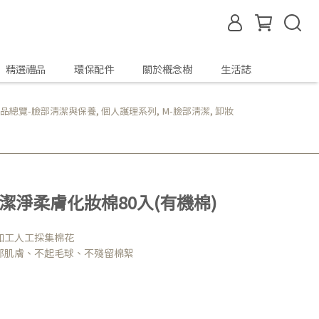
精選禮品
環保配件
關於概念樹
生活誌
品總覽-臉部清潔與保養
,
個人護理系列
,
M-臉部清潔
,
卸妝
地恩 潔淨柔膚化妝棉80入(有機棉)
加工人工採集棉花
部肌膚、不起毛球、不殘留棉絮