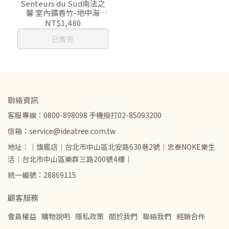
Senteurs du Sud南法之
馨 室內擴香竹-地中海
100ml
NT$1,480
已售完
聯絡資訊
客服專線：0800-898098 手機撥打02-85093200
信箱：service@ideatree.com.tw
地址：｜旗艦店｜台北市中山區北安路630巷2號｜忠泰NOKE樂生
活｜台北市中山區樂群三路200號4樓｜
統一編號：28869115
顧客服務
會員權益
購物說明
隱私政策
關於我們
聯絡我們
經銷合作