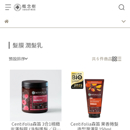
髮膜 潤髮乳
預設排序
共 6 件商品
Centifolia森笛 3合1極緻
Centifolia森笛 果香捲髮
光澤髮膜 (洗髮護髮／日常
造型潤澤乳150ml