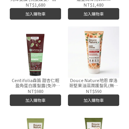
護髮／晚安髮膜)250ml
NT$1,680
NT$1,480
加入購物車
加入購物車
Centifolia森笛 甜杏仁輕
Douce Nature地恩 摩洛
盈角蛋白護髮露(免沖
哥堅果油滋潤護髮乳(無矽
洗)200ml
靈)200ml
NT$980
NT$590
加入購物車
加入購物車