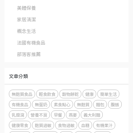
美體保養
家居清潔
概念生活
法國有機食品
部落客推薦
文章分類
無麩質食品
輕食飲食
穀物餅乾
健康
簡單生活
有機食品
無蛋奶
素食點心
無麩質
麵包
腹脹
乳糜瀉
營養不良
早餐
燕麥
義大利麵
健康零食
麩質過敏
食物過敏
血糖
有機果汁