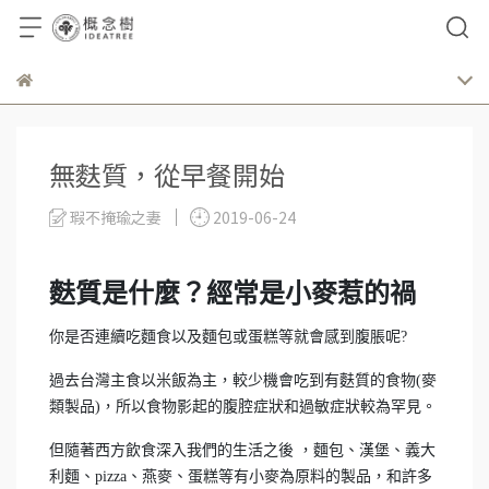
無麩質，從早餐開始
瑕不掩瑜之妻
2019-06-24
麩質是什麼？經常是小麥惹的禍
你是否連續吃麵食以及麵包或蛋糕等就會感到腹脹呢?
過去台灣主食以米飯為主，較少機會吃到有麩質的食物(麥
類製品)，所以食物影起的腹腔症狀和過敏症狀較為罕見。
但隨著西方飲食深入我們的生活之後 ，麵包、漢堡、義大
利麵、pizza、燕麥、蛋糕等有小麥為原料的製品，和許多