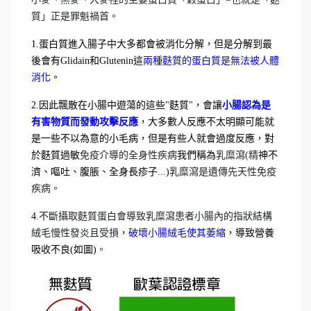
質」正是罪魁禍首。
1.蛋白質進入腸子中大多都會被消化分解，但是分解到最
後會有Glidain和Glutenin這
兩種麩質的蛋白質是無法被人體
消化
。
2.因此飄散在小腸中遊蕩的這些"麩質"，會讓
小腸認為是
有害物質而發動攻擊反應
，大多數人反應不太明顯可能就
是一些不以為意的小毛病，但是有些人就會過度反應，對
於麩質過敏
免疫介導的全身性疾病
我們稱為
乳糜瀉(精
神不
濟、嘔吐、腹脹、全身長疹子...)
乳糜瀉是遺傳先天性免疫
疾病。
4.
不斷攝取麩質蛋白會導致乳糜瀉患者小腸內的指狀結構
絨毛慢性發炎且受損
，
破壞小腸絨毛使其萎縮
，導致營養
吸收不良(如圖)
。