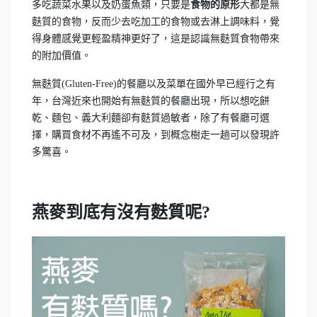
多吃蔬菜水果以及奶蛋魚類，只要是
食物的原形
大都是無
麩質的食物，反而少去吃加工的食物或去淋上調味料，覺
得身體感覺更輕盈精神更好了，這是認識無麩質食物帶來
的附加價值。
無麩質(Gluten-Free)的餐廳以及菜單在國外早已經行之有
年，台灣近來也開始有無麩質的餐廳出現，所以想吃餅
乾、麵包、義大利麵卻有麩質過敏者，除了有餐廳可選
擇，購買食材不再遙不可及，到概念樹走一趟可以發現許
多驚喜。
燕麥到底有沒有麩質呢?