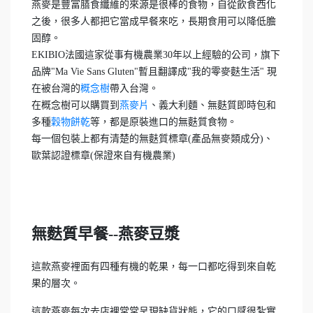
燕麥是豐富膳食纖維的來源是很棒的食物，自從飲食西化
之後，很多人都把它當成早餐來吃，長期食用可以降低膽
固醇。
EKIBIO法國這家從事有機農業30年以上經驗的公司，旗下
品牌"Ma Vie Sans Gluten"暫且翻譯成"我的零麥麩生活" 現
在被台灣的
概念樹
帶入台灣。
在概念樹可以購買到
燕麥片
、義大利麵、無麩質
即時包和
多種
穀物餅乾
等，都是原裝進口的無麩質食物。
每一個包裝上都有清楚的無麩質標章(產品無麥類成分)、
歐葉認證標章(保證來自有機農業)
無麩質早餐--燕麥豆漿
這款燕麥裡面有四種有機的乾果，每一口都吃得到來自乾
果的層次。
這款燕麥每次去店裡常常呈現缺貨狀態，它的口感很紮實