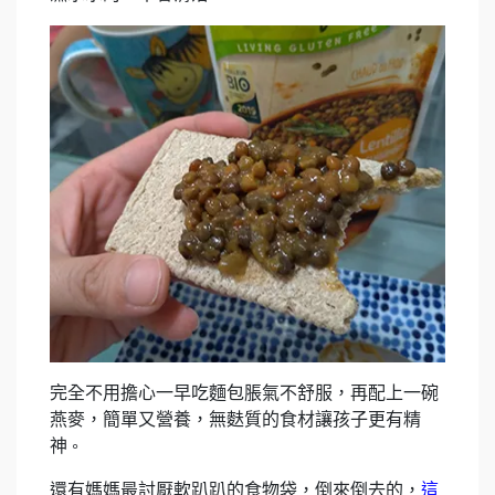
完全不用擔心一早吃麵包脹氣不舒服，再配上一碗
燕麥，簡單又營養，無麩質的食材讓孩子更有精
神
。
還有媽媽最討厭軟趴趴的食物袋，倒來倒去的，
這