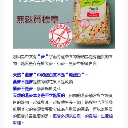
別因為中文有
＂麥＂
字而將這些食物歸納為是有麩質的食
物，麩質是存在於大麥、小麥、黑麥中的蛋白質
天然＂燕麥＂中的蛋白質不是＂穀蛋白＂
。
蕎麥不是麥
是植物的花果不是穀類
藜麥不是麥
，藜麥屬於莧科
天然的燕麥本身是不含麩質的
，田間的燕麥通常與含穀蛋
白的穀物一起或與其一起旋轉生長。加工過程中也容易參
雜到其它的麥類會導致它成為有麩質的產品，所以無麩質
的燕麥片最重要的是，
燕麥必須來自單一的農場，生產線
單純。