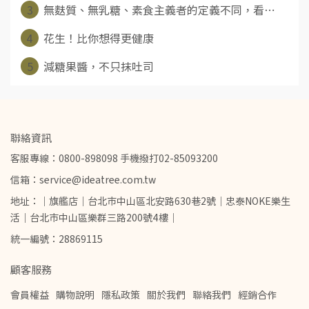
3
無麩質、無乳糖、素食主義者的定義不同，看⋯
4
花生！比你想得更健康
5
減糖果醬，不只抹吐司
聯絡資訊
客服專線：0800-898098 手機撥打02-85093200
信箱：service@ideatree.com.tw
地址：｜旗艦店｜台北市中山區北安路630巷2號｜忠泰NOKE樂生
活｜台北市中山區樂群三路200號4樓｜
統一編號：28869115
顧客服務
會員權益
購物說明
隱私政策
關於我們
聯絡我們
經銷合作