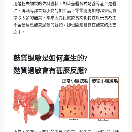
用麵粉去調製的佐料醬料，如番茄醬各式奶醬等甚至是醬
油、啤酒等都含有小麥的加工品，零零總總加總起來就會
攝取太多的麩質，本來因為民族飲食文化特性以米食為主
不容易反應麩質過敏的我們，卻也開始暴露在麩質的危害
之中。
麩質過敏是如何產生的?
麩質過敏會有甚麼反應?
小麥、黑麥、大麥裡的主要蛋白質「穀蛋白」=也就是「麩