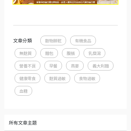
文章分類
穀物餅乾
有機食品
無麩質
麵包
腹脹
乳糜瀉
營養不良
早餐
燕麥
義大利麵
健康零食
麩質過敏
食物過敏
血糖
所有文章主題