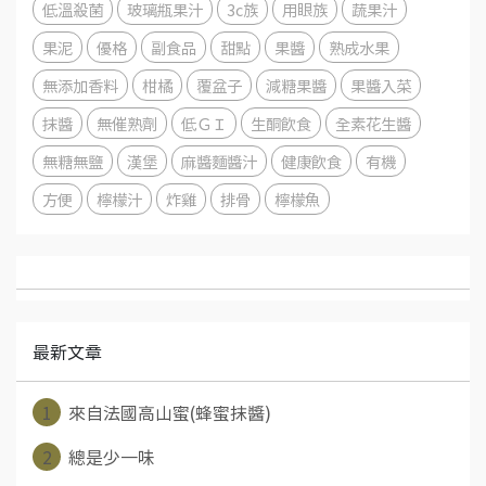
低溫殺菌
玻璃瓶果汁
3c族
用眼族
蔬果汁
果泥
優格
副食品
甜點
果醬
熟成水果
無添加香料
柑橘
覆盆子
減糖果醬
果醬入菜
抹醬
無催熟劑
低ＧＩ
生酮飲食
全素花生醬
無糖無鹽
漢堡
麻醬麵醬汁
健康飲食
有機
方便
檸檬汁
炸雞
排骨
檸檬魚
最新文章
1
來自法國高山蜜(蜂蜜抹醬)
2
總是少一味