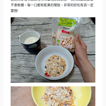
不會軟爛，每一口都有乾果的嚼勁，非常的好吃有貨一定
要囤!